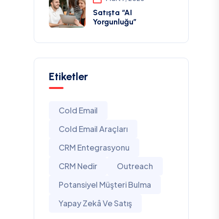
Satışta “AI
Yorgunluğu”
Etiketler
Cold Email
Cold Email Araçları
CRM Entegrasyonu
CRM Nedir
Outreach
Potansiyel Müşteri Bulma
Yapay Zekâ Ve Satış