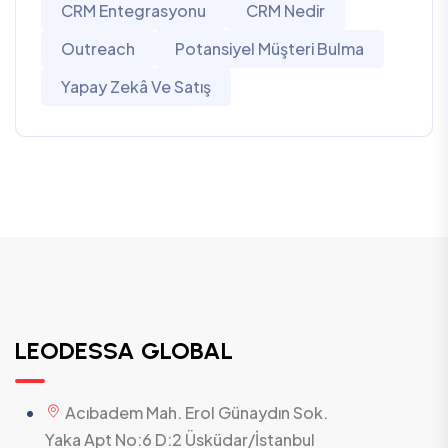
CRM Entegrasyonu
CRM Nedir
Outreach
Potansiyel Müşteri Bulma
Yapay Zekâ Ve Satış
LEODESSA GLOBAL
Acıbadem Mah. Erol Günaydın Sok.
Yaka Apt No:6 D:2 Üsküdar/İstanbul