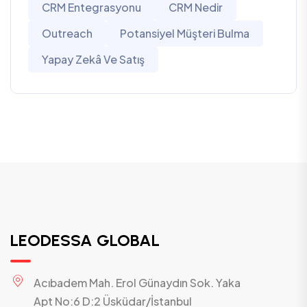
CRM Entegrasyonu
CRM Nedir
Outreach
Potansiyel Müşteri Bulma
Yapay Zekâ Ve Satış
LEODESSA GLOBAL
Acıbadem Mah. Erol Günaydın Sok. Yaka
Apt No:6 D:2 Üsküdar/İstanbul