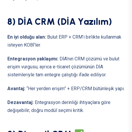
8
)
D
İ
A
C
R
M
(
D
İ
A
Y
a
z
ı
l
ı
m
)
En iyi olduğu alan:
Bulut ERP + CRM’i birlikte kullanmak
isteyen KOBİ’ler.
Entegrasyon yaklaşımı:
DİA’nın CRM çözümü ve bulut
erişim vurgusu; ayrıca e-ticaret çözümünün DİA
sistemleriyle tam entegre çalıştığı ifade ediliyor.
Avantaj:
“Her yerden erişim” + ERP/CRM bütünleşik yapı.
Dezavantaj:
Entegrasyon derinliği ihtiyaçlara göre
değişebilir; doğru modül seçimi kritik.