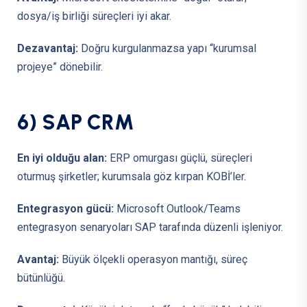
dosya/iş birliği süreçleri iyi akar.
Dezavantaj:
Doğru kurgulanmazsa yapı “kurumsal
projeye” dönebilir.
6
)
S
A
P
C
R
M
En iyi olduğu alan:
ERP omurgası güçlü, süreçleri
oturmuş şirketler; kurumsala göz kırpan KOBİ’ler.
Entegrasyon gücü:
Microsoft Outlook/Teams
entegrasyon senaryoları SAP tarafında düzenli işleniyor.
Avantaj:
Büyük ölçekli operasyon mantığı, süreç
bütünlüğü.