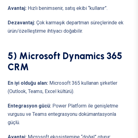
Avantaj:
Hızlı benimsenir, satış ekibi “kullanır”.
Dezavantaj:
Çok karmaşık departman süreçlerinde ek
ürün/özelleştirme ihtiyacı doğabilir.
5
)
M
i
c
r
o
s
o
f
t
D
y
n
a
m
i
c
s
3
6
5
C
R
M
En iyi olduğu alan:
Microsoft 365 kullanan şirketler
(Outlook, Teams, Excel kültürü).
Entegrasyon gücü:
Power Platform ile genişletme
vurgusu ve Teams entegrasyonu dokümantasyonla
güçlü.
Avantaj:
Microsoft ekosistemine “doğal” oturur;