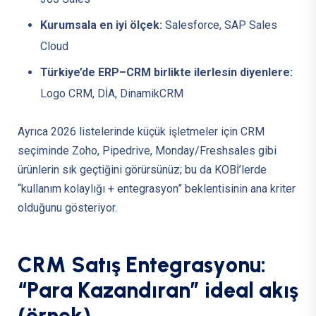
Kurumsala en iyi ölçek:
Salesforce, SAP Sales
Cloud
Türkiye’de ERP–CRM birlikte ilerlesin diyenlere:
Logo CRM, DİA, DinamikCRM
Ayrıca 2026 listelerinde küçük işletmeler için CRM
seçiminde Zoho, Pipedrive, Monday/Freshsales gibi
ürünlerin sık geçtiğini görürsünüz; bu da KOBİ’lerde
“kullanım kolaylığı + entegrasyon” beklentisinin ana kriter
olduğunu gösteriyor.
C
R
M
S
a
t
ı
ş
E
n
t
e
g
r
a
s
y
o
n
u
:
“
P
a
r
a
K
a
z
a
n
d
ı
r
a
n
”
i
d
e
a
l
a
k
ı
ş
(
ö
r
n
e
k
)