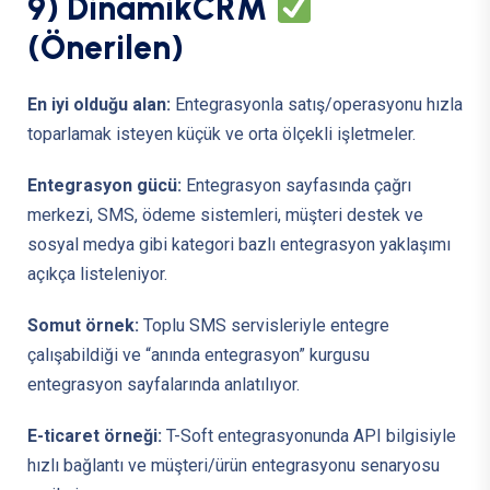
9
)
D
i
n
a
m
i
k
C
R
M
(
Ö
n
e
r
i
l
e
n
)
En iyi olduğu alan:
Entegrasyonla satış/operasyonu hızla
toparlamak isteyen küçük ve orta ölçekli işletmeler.
Entegrasyon gücü:
Entegrasyon sayfasında çağrı
merkezi, SMS, ödeme sistemleri, müşteri destek ve
sosyal medya gibi kategori bazlı entegrasyon yaklaşımı
açıkça listeleniyor.
Somut örnek:
Toplu SMS servisleriyle entegre
çalışabildiği ve “anında entegrasyon” kurgusu
entegrasyon sayfalarında anlatılıyor.
E-ticaret örneği:
T-Soft entegrasyonunda API bilgisiyle
hızlı bağlantı ve müşteri/ürün entegrasyonu senaryosu