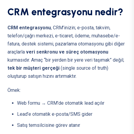
C
R
M
e
n
t
e
g
r
a
s
y
o
n
u
n
e
d
i
r
?
CRM entegrasyonu
, CRM’inizin; e-posta, takvim,
telefon/çağrı merkezi, e-ticaret, ödeme, muhasebe/e-
fatura, destek sistemi, pazarlama otomasyonu gibi diğer
araçlarla
veri senkronu ve süreç otomasyonu
kurmasıdır. Amaç “bir yerden bir yere veri taşımak” değil;
tek bir müşteri gerçeği
(single source of truth)
oluşturup satışın hızını artırmaktır.
Örnek:
Web formu → CRM’de otomatik lead açılır
Lead’e otomatik e-posta/SMS gider
Satış temsilcisine görev atanır