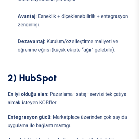
Avantaj:
Esneklik + ölçeklenebilirlik + entegrasyon
zenginliği.
Dezavantaj:
Kurulum/özelleştirme maliyeti ve
öğrenme eğrisi (küçük ekipte “ağır” gelebilir).
2
)
H
u
b
S
p
o
t
En iyi olduğu alan:
Pazarlama–satış–servisi tek çatıya
almak isteyen KOBİ’ler.
Entegrasyon gücü:
Marketplace üzerinden çok sayıda
uygulama ile bağlantı mantığı.