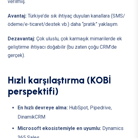
verilmiş.
Avantaj:
Türkiye’de sık ihtiyaç duyulan kanallara (SMS/
ödeme/e-ticaret/destek vb.) daha “pratik” yaklaşım.
Dezavantaj:
Çok uluslu, çok karmaşık mimarilerde ek
geliştirme ihtiyacı doğabilir (bu zaten çoğu CRM’de
gerçek).
H
ı
z
l
ı
k
a
r
ş
ı
l
a
ş
t
ı
r
m
a
(
K
O
B
İ
p
e
r
s
p
e
k
t
i
f
i
)
En hızlı devreye alma:
HubSpot, Pipedrive,
DinamikCRM
Microsoft ekosistemiyle en uyumlu:
Dynamics
365 Sales