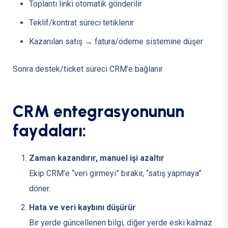
Toplantı linki otomatik gönderilir
Teklif/kontrat süreci tetiklenir
Kazanılan satış → fatura/ödeme sistemine düşer
Sonra destek/ticket süreci CRM’e bağlanır
C
R
M
e
n
t
e
g
r
a
s
y
o
n
u
n
u
n
f
a
y
d
a
l
a
r
ı
:
Zaman kazandırır, manuel işi azaltır
Ekip CRM’e “veri girmeyi” bırakır, “satış yapmaya”
döner.
Hata ve veri kaybını düşürür
Bir yerde güncellenen bilgi, diğer yerde eski kalmaz