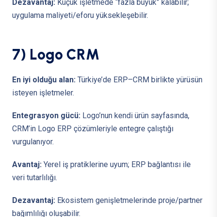
Dezavantaj:
Küçük işletmede “fazla büyük” kalabilir;
uygulama maliyeti/eforu yüksekleşebilir.
7
)
L
o
g
o
C
R
M
En iyi olduğu alan:
Türkiye’de ERP–CRM birlikte yürüsün
isteyen işletmeler.
Entegrasyon gücü:
Logo’nun kendi ürün sayfasında,
CRM’in Logo ERP çözümleriyle entegre çalıştığı
vurgulanıyor.
Avantaj:
Yerel iş pratiklerine uyum; ERP bağlantısı ile
veri tutarlılığı.
Dezavantaj:
Ekosistem genişletmelerinde proje/partner
bağımlılığı oluşabilir.