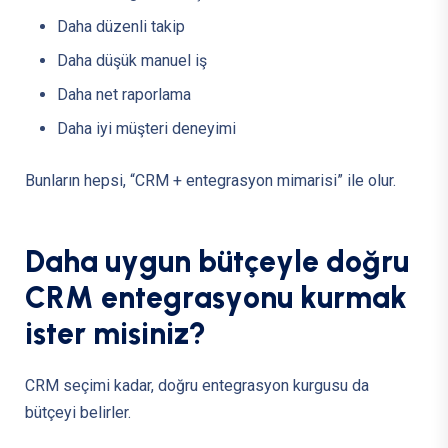
Daha düzenli takip
Daha düşük manuel iş
Daha net raporlama
Daha iyi müşteri deneyimi
Bunların hepsi, “CRM + entegrasyon mimarisi” ile olur.
D
a
h
a
u
y
g
u
n
b
ü
t
ç
e
y
l
e
d
o
ğ
r
u
C
R
M
e
n
t
e
g
r
a
s
y
o
n
u
k
u
r
m
a
k
i
s
t
e
r
m
i
s
i
n
i
z
?
CRM seçimi kadar, doğru entegrasyon kurgusu da
bütçeyi belirler.