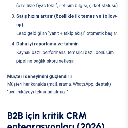
(özellikle fiyat/teklif, iletişim bilgisi, şirket statüsü).
Satış hızını artırır (özellikle ilk temas ve follow-
up)
Lead geldiği an “yanıt + takip akışı” otomatik başlar.
Daha iyi raporlama ve tahmin
Kaynak bazlı performans, temsilci bazlı dönüşüm,
pipeline sağlık skoru netleşir.
Müşteri deneyimini güçlendirir
Müşteri her kanalda (mail, arama, WhatsApp, destek)
“aynı hikâyeyi tekrar anlatmaz.”
B
2
B
i
ç
i
n
k
r
i
t
i
k
C
R
M
e
n
t
e
g
r
a
s
y
o
n
l
a
r
ı
(
2
0
2
6
)