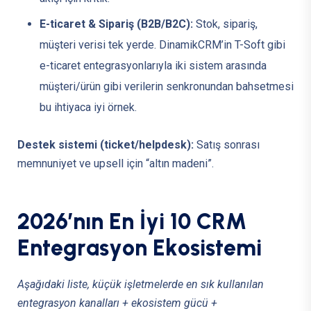
E-ticaret & Sipariş (B2B/B2C):
Stok, sipariş,
müşteri verisi tek yerde. DinamikCRM’in T-Soft gibi
e-ticaret entegrasyonlarıyla iki sistem arasında
müşteri/ürün gibi verilerin senkronundan bahsetmesi
bu ihtiyaca iyi örnek.
Destek sistemi (ticket/helpdesk):
Satış sonrası
memnuniyet ve upsell için “altın madeni”.
2
0
2
6
’
n
ı
n
E
n
İ
y
i
1
0
C
R
M
E
n
t
e
g
r
a
s
y
o
n
E
k
o
s
i
s
t
e
m
i
Aşağıdaki liste, küçük işletmelerde en sık kullanılan
entegrasyon kanalları + ekosistem gücü +