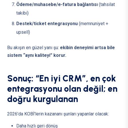
Ödeme/muhasebe/e-fatura bağlantısı
(tahsilat
takibi)
Destek/ticket entegrasyonu
(memnuniyet +
upsell)
Bu akışın en güzel yanı şu:
ekibin deneyimi artsa bile
sistem “aynı kaliteyi” korur.
S
o
n
u
ç
:
“
E
n
i
y
i
C
R
M
”
,
e
n
ç
o
k
e
n
t
e
g
r
a
s
y
o
n
u
o
l
a
n
d
e
ğ
i
l
;
e
n
d
o
ğ
r
u
k
u
r
g
u
l
a
n
a
n
2026’da KOBİ’lerin kazananı şunları yapanlar olacak:
Daha hızlı geri dönüş