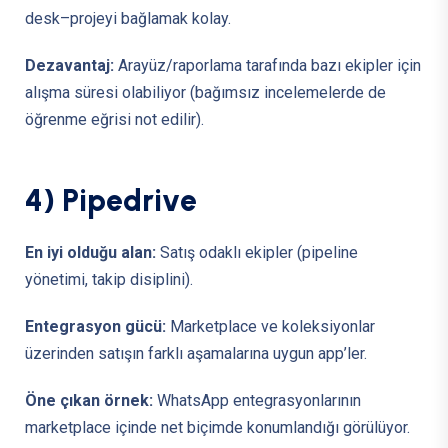
desk–projeyi bağlamak kolay.
Dezavantaj:
Arayüz/raporlama tarafında bazı ekipler için
alışma süresi olabiliyor (bağımsız incelemelerde de
öğrenme eğrisi not edilir).
4
)
P
i
p
e
d
r
i
v
e
En iyi olduğu alan:
Satış odaklı ekipler (pipeline
yönetimi, takip disiplini).
Entegrasyon gücü:
Marketplace ve koleksiyonlar
üzerinden satışın farklı aşamalarına uygun app’ler.
Öne çıkan örnek:
WhatsApp entegrasyonlarının
marketplace içinde net biçimde konumlandığı görülüyor.