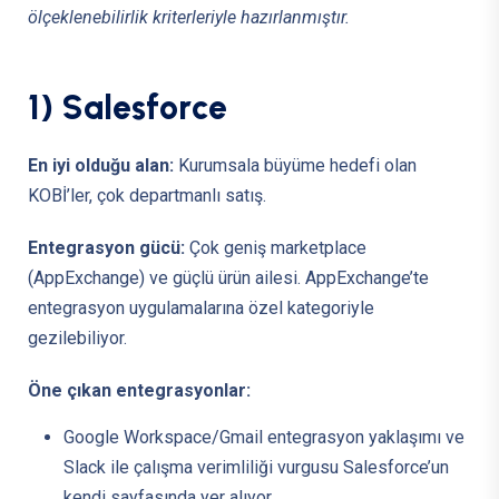
ölçeklenebilirlik kriterleriyle hazırlanmıştır.
1
)
S
a
l
e
s
f
o
r
c
e
En iyi olduğu alan:
Kurumsala büyüme hedefi olan
KOBİ’ler, çok departmanlı satış.
Entegrasyon gücü:
Çok geniş marketplace
(AppExchange) ve güçlü ürün ailesi. AppExchange’te
entegrasyon uygulamalarına özel kategoriyle
gezilebiliyor.
Öne çıkan entegrasyonlar:
Google Workspace/Gmail entegrasyon yaklaşımı ve
Slack ile çalışma verimliliği vurgusu Salesforce’un
kendi sayfasında yer alıyor.