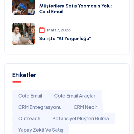
Müşterilere Satış Yapmanın Yolu:
Cold Email
Mart 7, 2026
Satışta “AI Yorgunluğu”
Etiketler
Cold Email
Cold Email Araçları
CRM Entegrasyonu
CRM Nedir
Outreach
Potansiyel Müşteri Bulma
Yapay Zekâ Ve Satış