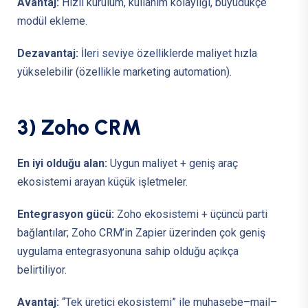
Avantaj:
Hızlı kurulum, kullanım kolaylığı, büyüdükçe
modül ekleme.
Dezavantaj:
İleri seviye özelliklerde maliyet hızla
yükselebilir (özellikle marketing automation).
3
)
Z
o
h
o
C
R
M
En iyi olduğu alan:
Uygun maliyet + geniş araç
ekosistemi arayan küçük işletmeler.
Entegrasyon gücü:
Zoho ekosistemi + üçüncü parti
bağlantılar; Zoho CRM’in Zapier üzerinden çok geniş
uygulama entegrasyonuna sahip olduğu açıkça
belirtiliyor.
Avantaj:
“Tek üretici ekosistemi” ile muhasebe–mail–